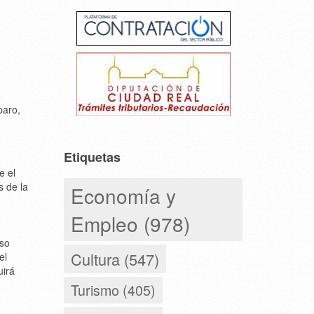
paro,
Etiquetas
e el
s de la
Economía y
Empleo (978)
nso
Cultura (547)
el
uirá
Turismo (405)