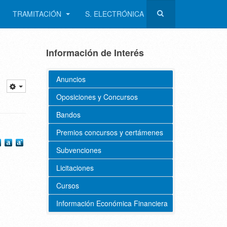
TRAMITACIÓN
S. ELECTRÓNICA
Información de Interés
Anuncios
Oposiciones y Concursos
Bandos
Premios concursos y certámenes
Subvenciones
Licitaciones
Cursos
Información Económica Financiera