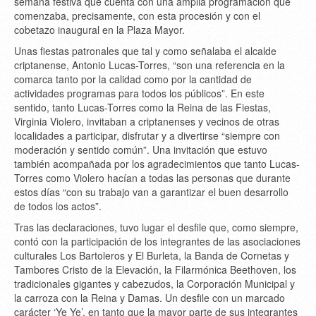
semana festiva que cuenta con una amplia programación que
comenzaba, precisamente, con esta procesión y con el
cobetazo inaugural en la Plaza Mayor.
Unas fiestas patronales que tal y como señalaba el alcalde
criptanense, Antonio Lucas-Torres, “son una referencia en la
comarca tanto por la calidad como por la cantidad de
actividades programas para todos los públicos”. En este
sentido, tanto Lucas-Torres como la Reina de las Fiestas,
Virginia Violero, invitaban a criptanenses y vecinos de otras
localidades a participar, disfrutar y a divertirse “siempre con
moderación y sentido común”. Una invitación que estuvo
también acompañada por los agradecimientos que tanto Lucas-
Torres como Violero hacían a todas las personas que durante
estos días “con su trabajo van a garantizar el buen desarrollo
de todos los actos”.
Tras las declaraciones, tuvo lugar el desfile que, como siempre,
contó con la participación de los integrantes de las asociaciones
culturales Los Bartoleros y El Burleta, la Banda de Cornetas y
Tambores Cristo de la Elevación, la Filarmónica Beethoven, los
tradicionales gigantes y cabezudos, la Corporación Municipal y
la carroza con la Reina y Damas. Un desfile con un marcado
carácter ‘Ye Ye’, en tanto que la mayor parte de sus integrantes