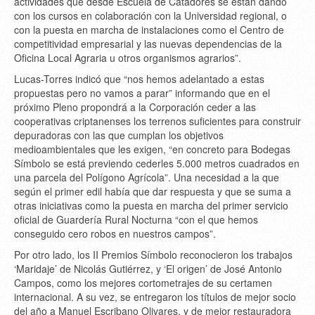
actividades que desde Escuela de Catadores se están dando
con los cursos en colaboración con la Universidad regional, o
con la puesta en marcha de instalaciones como el Centro de
competitividad empresarial y las nuevas dependencias de la
Oficina Local Agraria u otros organismos agrarios”.
Lucas-Torres indicó que “nos hemos adelantado a estas
propuestas pero no vamos a parar” informando que en el
próximo Pleno propondrá a la Corporación ceder a las
cooperativas criptanenses los terrenos suficientes para construir
depuradoras con las que cumplan los objetivos
medioambientales que les exigen, “en concreto para Bodegas
Símbolo se está previendo cederles 5.000 metros cuadrados en
una parcela del Polígono Agrícola”. Una necesidad a la que
según el primer edil había que dar respuesta y que se suma a
otras iniciativas como la puesta en marcha del primer servicio
oficial de Guardería Rural Nocturna “con el que hemos
conseguido cero robos en nuestros campos”.
Por otro lado, los II Premios Símbolo reconocieron los trabajos
‘Maridaje’ de Nicolás Gutiérrez, y ‘El origen’ de José Antonio
Campos, como los mejores cortometrajes de su certamen
internacional. A su vez, se entregaron los títulos de mejor socio
del año a Manuel Escribano Olivares, y de mejor restauradora