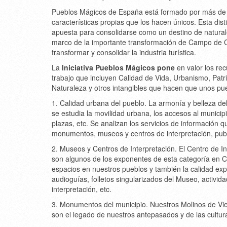
Pueblos Mágicos de España está formado por más de u
características propias que los hacen únicos. Esta di
apuesta para consolidarse como un destino de naturale
marco de la importante transformación de Campo de Cri
transformar y consolidar la industria turística.
La
Iniciativa Pueblos Mágicos pone
en valor los rec
trabajo que incluyen Calidad de Vida, Urbanismo, Patr
Naturaleza y otros intangibles que hacen que unos p
1. Calidad urbana del pueblo. La armonía y belleza del
se estudia la movilidad urbana, los accesos al municip
plazas, etc. Se analizan los servicios de información qu
monumentos, museos y centros de interpretación, publi
2. Museos y Centros de Interpretación. El Centro de I
son algunos de los exponentes de esta categoría en Ca
espacios en nuestros pueblos y también la calidad expo
audioguías, folletos singularizados del Museo, activi
interpretación, etc.
3. Monumentos del municipio. Nuestros Molinos de Vie
son el legado de nuestros antepasados y de las cultur