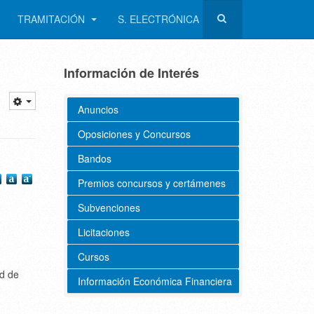
TRAMITACIÓN
S. ELECTRÓNICA
Información de Interés
Anuncios
Oposiciones y Concursos
Bandos
Premios concursos y certámenes
Subvenciones
Licitaciones
Cursos
ed de
Información Económica Financiera