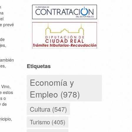
n
na
el
ue prevé
 de
jes,
 También
Etiquetas
ues,
Economía y
 Vino,
Empleo (978)
e estos
as o
y de
Cultura (547)
icipio,
Turismo (405)