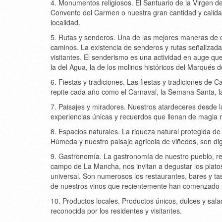
4. Monumentos religiosos. El Santuario de la Virgen de C
Convento del Carmen o nuestra gran cantidad y calidad
localidad.
5. Rutas y senderos. Una de las mejores maneras de co
caminos. La existencia de senderos y rutas señalizad
visitantes. El senderismo es una actividad en auge q
la del Agua, la de los molinos históricos del Marqués 
6. Fiestas y tradiciones. Las fiestas y tradiciones de 
repite cada año como el Carnaval, la Semana Santa, l
7. Paisajes y miradores. Nuestros atardeceres desde l
experiencias únicas y recuerdos que llenan de magia
8. Espacios naturales. La riqueza natural protegida d
Húmeda y nuestro paisaje agrícola de viñedos, son dig
9. Gastronomía. La gastronomía de nuestro pueblo, rea
campo de La Mancha, nos invitan a degustar los plato
universal. Son numerosos los restaurantes, bares y ta
de nuestros vinos que recientemente han comenzado a
10. Productos locales. Productos únicos, dulces y salad
reconocida por los residentes y visitantes.