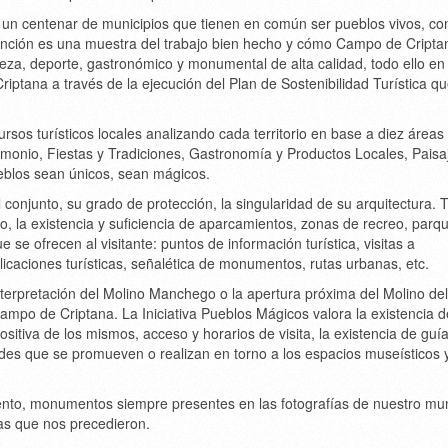
n centenar de municipios que tienen en común ser pueblos vivos, co
stinción es una muestra del trabajo bien hecho y cómo Campo de Cripta
za, deporte, gastronómico y monumental de alta calidad, todo ello en 
ptana a través de la ejecución del Plan de Sostenibilidad Turística q
ursos turísticos locales analizando cada territorio en base a diez áreas
imonio, Fiestas y Tradiciones, Gastronomía y Productos Locales, Paisa
ueblos sean únicos, sean mágicos.
 conjunto, su grado de protección, la singularidad de su arquitectura.
io, la existencia y suficiencia de aparcamientos, zonas de recreo, parq
e se ofrecen al visitante: puntos de información turística, visitas a
caciones turísticas, señalética de monumentos, rutas urbanas, etc.
nterpretación del Molino Manchego o la apertura próxima del Molino del
mpo de Criptana. La Iniciativa Pueblos Mágicos valora la existencia d
sitiva de los mismos, acceso y horarios de visita, la existencia de guí
dades que se promueven o realizan en torno a los espacios museísticos 
nto, monumentos siempre presentes en las fotografías de nuestro mun
as que nos precedieron.