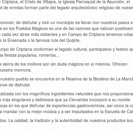
riptana, el Cristo de Villajos, la Iglesia Parroquial de la Asunción, el
 de ermitas forman parte del legado arquitectónico religioso de nuest
nocer, de disfrutar y vivir un municipio es llenar con nuestros pasos 
as en los Pueblos Mágicos es una de las razones que valoran positivam
ue cada vez atrae más visitantes y en Campo de Criptana tenemos ruta
de la Ensenada o la famosa ruta del Quijote.
Campo de Criptana conforman el legado cultural, participativo y festivo q
as fiestas populares, romerías…
a sierra de los molinos son sin duda
mágicos
en sí mismos. Ofrecen
 nuestra memoria.
e nuestro pueblo se encuentra en la Reserva de la Biosfera de La Manc
nos de disfrutar.
lizada con los magníficos ingredientes naturales que nos proporciona
s más singulares y deliciosos que ya Cervantes incorporó a su novela
scas en los que disfrutar de experiencias gastronómicas, así como la c
 maridar con la mejor música y a ser impulsados en la Escuela de Ca
os. La calidad, la tradición y la autenticidad de nuestros productos loc