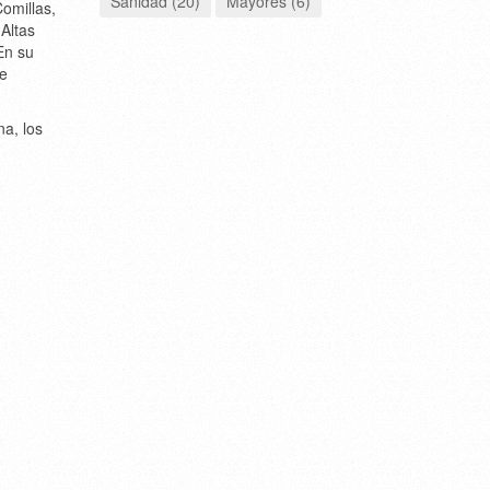
Sanidad (20)
Mayores (6)
omillas,
Altas
En su
te
a, los