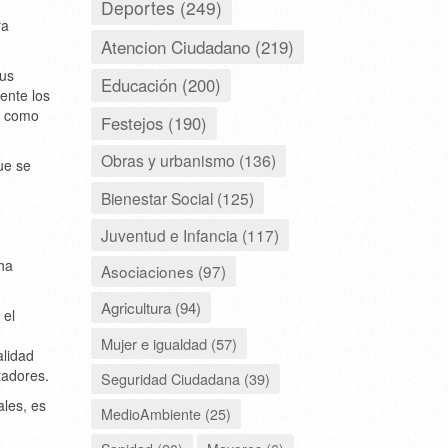
Deportes (249)
ra
Atencion Ciudadano (219)
sus
Educación (200)
ente los
s como
Festejos (190)
Obras y urbanismo (136)
ue se
Bienestar Social (125)
Juventud e Infancia (117)
ha
Asociaciones (97)
Agricultura (94)
 el
Mujer e igualdad (57)
alidad
tadores.
Seguridad Ciudadana (39)
ales, es
MedioAmbiente (25)