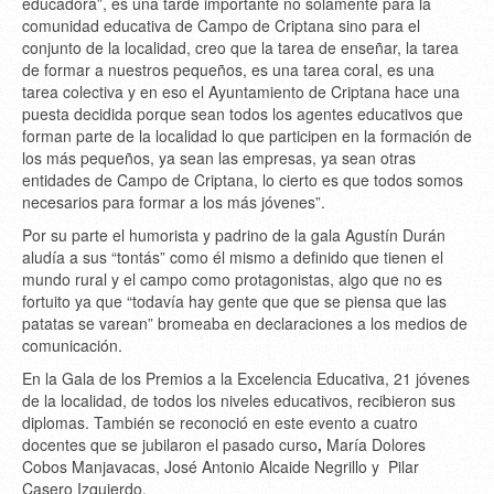
educadora”, es una tarde importante no solamente para la
comunidad educativa de Campo de Criptana sino para el
conjunto de la localidad, creo que la tarea de enseñar, la tarea
de formar a nuestros pequeños, es una tarea coral, es una
tarea colectiva y en eso el Ayuntamiento de Criptana hace una
puesta decidida porque sean todos los agentes educativos que
forman parte de la localidad lo que participen en la formación de
los más pequeños, ya sean las empresas, ya sean otras
entidades de Campo de Criptana, lo cierto es que todos somos
necesarios para formar a los más jóvenes”.
Por su parte el humorista y padrino de la gala Agustín Durán
aludía a sus “tontás” como él mismo a definido que tienen el
mundo rural y el campo como protagonistas, algo que no es
fortuito ya que “todavía hay gente que que se piensa que las
patatas se varean” bromeaba en declaraciones a los medios de
comunicación.
En la Gala de los Premios a la Excelencia Educativa, 21 jóvenes
de la localidad, de todos los niveles educativos, recibieron sus
diplomas. También se reconoció en este evento a cuatro
docentes que se jubilaron el pasado curso
,
María Dolores
Cobos Manjavacas, José Antonio Alcaide Negrillo y Pilar
Casero Izquierdo.