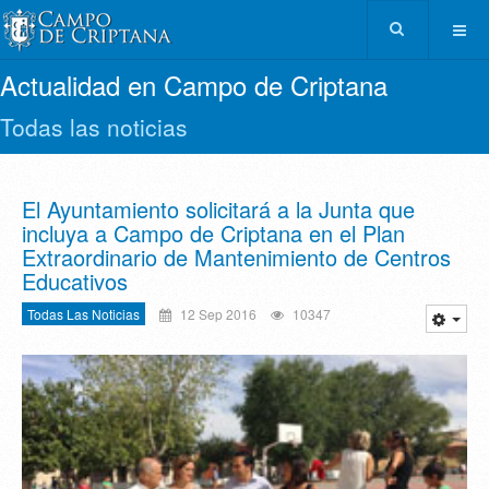
Actualidad en Campo de Criptana
Todas las noticias
El Ayuntamiento solicitará a la Junta que
incluya a Campo de Criptana en el Plan
Extraordinario de Mantenimiento de Centros
Educativos
Todas Las Noticias
12 Sep 2016
10347