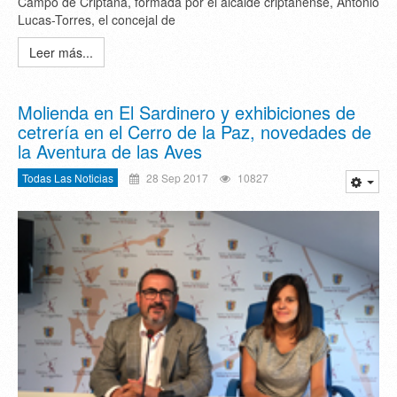
Campo de Criptana, formada por el alcalde criptanense, Antonio
Lucas-Torres, el concejal de
Leer más...
Molienda en El Sardinero y exhibiciones de
cetrería en el Cerro de la Paz, novedades de
la Aventura de las Aves
Todas Las Noticias
28 Sep 2017
10827