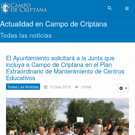
Actualidad en Campo de Criptana
Todas las noticias
El Ayuntamiento solicitará a la Junta que
incluya a Campo de Criptana en el Plan
Extraordinario de Mantenimiento de Centros
Educativos
Todas Las Noticias
12 Sep 2016
10348