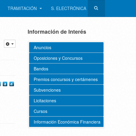
TRAMITACIÓN
S. ELECTRÓNICA
Información de Interés
Anuncios
Oposiciones y Concursos
Bandos
Premios concursos y certámenes
Subvenciones
Licitaciones
Cursos
Información Económica Financiera