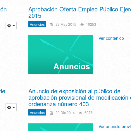
ión
Aprobación Oferta Empleo Público Ejerc
2015
Anuncios
22 May 2015
10253
o
Ver contenido
de
Anuncio de exposición al público de
aprobación provisional de modificación 
ordenanza número 403
Anuncios
20 Dic 2014
6976
o
Ver anuncio provi