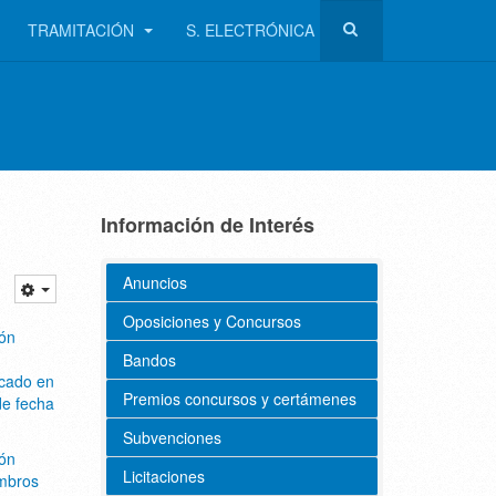
TRAMITACIÓN
S. ELECTRÓNICA
Información de Interés
Anuncios
Oposiciones y Concursos
ón
Bandos
cado en
Premios concursos y certámenes
de fecha
Subvenciones
ón
Licitaciones
mbros