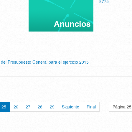
8775
l del Presupuesto General para el ejercicio 2015
25
26
27
28
29
Siguiente
Final
Página 25