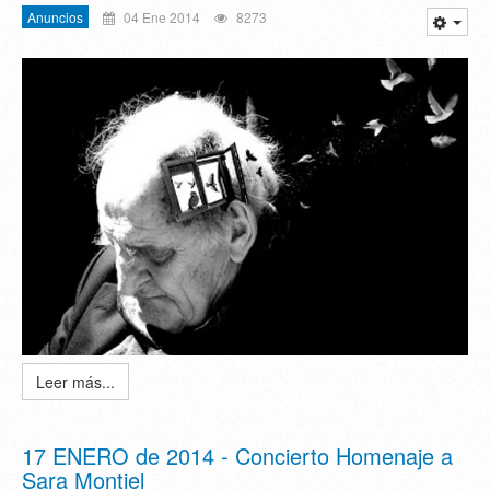
Anuncios
04 Ene 2014
8273
Leer más...
17 ENERO de 2014 - Concierto Homenaje a
Sara Montiel