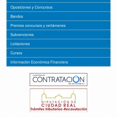
Oposiciones y Concursos
Bandos
Premios concursos y certámenes
Subvenciones
Licitaciones
Cursos
Información Económica Financiera