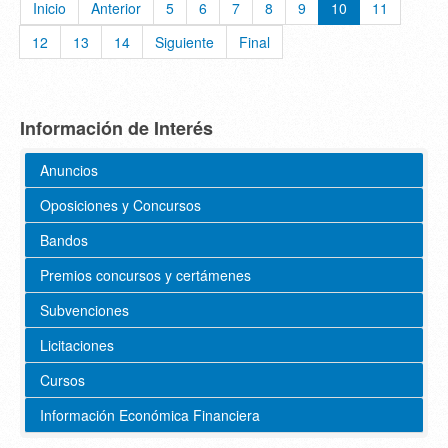
Inicio
Anterior
5
6
7
8
9
10
11
12
13
14
Siguiente
Final
Información de Interés
Anuncios
Oposiciones y Concursos
Bandos
Premios concursos y certámenes
Subvenciones
Licitaciones
Cursos
Información Económica Financiera