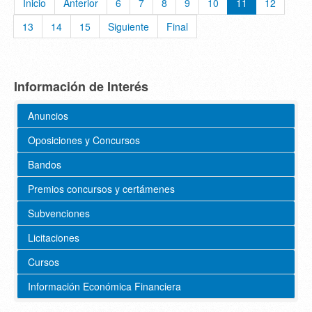
Inicio
Anterior
6
7
8
9
10
11
12
13
14
15
Siguiente
Final
Información de Interés
Anuncios
Oposiciones y Concursos
Bandos
Premios concursos y certámenes
Subvenciones
Licitaciones
Cursos
Información Económica Financiera