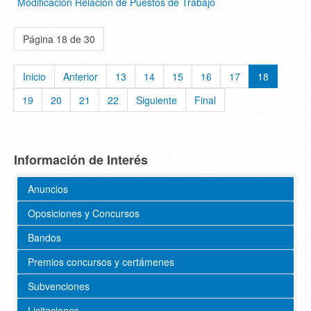
Modificación Relación de Puestos de Trabajo
Página 18 de 30
Inicio
Anterior
13
14
15
16
17
18
19
20
21
22
Siguiente
Final
Información de Interés
Anuncios
Oposiciones y Concursos
Bandos
Premios concursos y certámenes
Subvenciones
Licitaciones