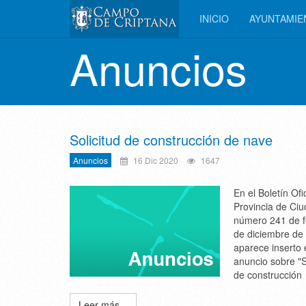
INICIO
AYUNTAMI
Anuncios
Solicitud de construcción de nave
Anuncios
16 Dic 2020
1647
En el Boletín Ofic
Provincia de Ci
número 241 de 
de diciembre de
aparece inserto 
anuncio sobre "S
de construcción
Leer más...