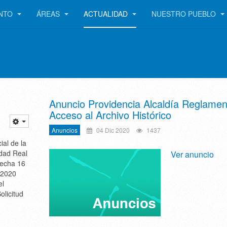
ENTO
ÁREAS
ACTUALIDAD
NUESTRO PUEBLO
Anuncio Providencia Alcaldía Reglamen
Acceso al Archivo Histórico
Anuncios
04 Dic 2020
1437
ial de la
udad Real
Ver anuncio
fecha 16
 2020
el
olicitud