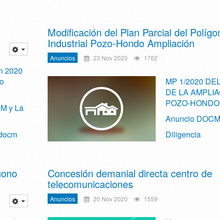
Modificación del Plan Parcial del Polígo
Industrial Pozo-Hondo Ampliación
Anuncios
23 Nov 2020
1762
on 2020
o
MP 1/2020 DE
DE LA AMPLI
POZO-HONDO
M y La
Anuncio DOC
 docm
Diligencia
gono
Concesión demanial directa centro de
telecomunicaciones
Anuncios
20 Nov 2020
1559