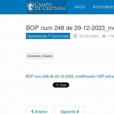
INICIO
AYUNTAMI
BOP num 248 de 29-12-2023_mod
Oposiciones Y Concursos
29 Dic 2023
179
Economía y Empleo
BOP num 248 de 29-12-2023_modificación OEP extrao
Anterior
Siguiente