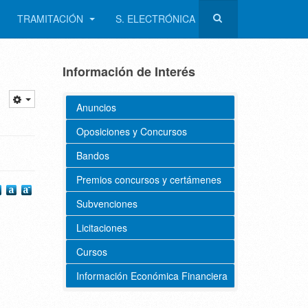
TRAMITACIÓN
S. ELECTRÓNICA
Información de Interés
Anuncios
Oposiciones y Concursos
Bandos
Premios concursos y certámenes
Subvenciones
Licitaciones
Cursos
Información Económica Financiera