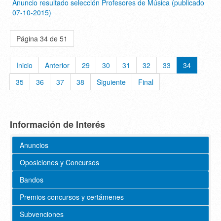
Anuncio resultado selección Profesores de Música (publicado
07-10-2015)
Página 34 de 51
Inicio
Anterior
29
30
31
32
33
34
35
36
37
38
Siguiente
Final
Información de Interés
Anuncios
Oposiciones y Concursos
Bandos
Premios concursos y certámenes
Subvenciones