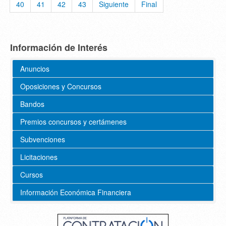
40
41
42
43
Siguiente
Final
Información de Interés
Anuncios
Oposiciones y Concursos
Bandos
Premios concursos y certámenes
Subvenciones
Licitaciones
Cursos
Información Económica Financiera