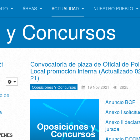
ENTO
ÁREAS
ACTUALIDAD
NUESTRO PUEBLO
 y Concursos
21
Convocatoria de plaza de Oficial de Pol
Local promoción interna (Actualizado 0
21)
Oposiciones Y Concursos
19 Nov 2021
2825
o de
Anuncio BOP
a
Anexo I solicitu
Anexo II declar
jurada
VENES
Anuncio DOC