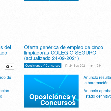
s del
Oferta genérica de empleo de cinco
zado
limpiadoras-COLEGIO SEGURO
(actualizado 24-09-2021)
Oposiciones Y Concursos
24 Sep 2021
1984
ado de
Anuncio result
la baremación
ación
Anuncio aproba
vo
listado definitiv