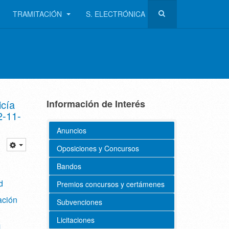
TRAMITACIÓN
S. ELECTRÓNICA
icía
Información de Interés
2-11-
Anuncios
Oposiciones y Concursos
Bandos
d
Premios concursos y certámenes
ación
Subvenciones
Licitaciones
M