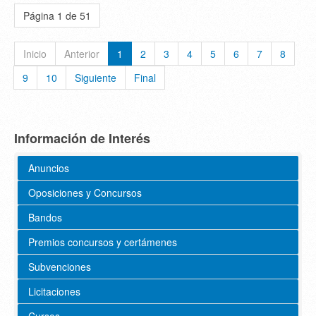
Página 1 de 51
Inicio
Anterior
1
2
3
4
5
6
7
8
9
10
Siguiente
Final
Información de Interés
Anuncios
Oposiciones y Concursos
Bandos
Premios concursos y certámenes
Subvenciones
Licitaciones