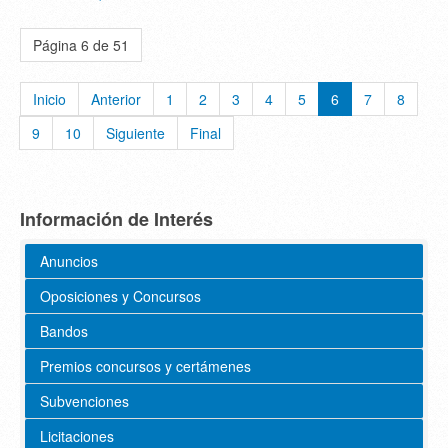
Página 6 de 51
Inicio
Anterior
1
2
3
4
5
6
7
8
9
10
Siguiente
Final
Información de Interés
Anuncios
Oposiciones y Concursos
Bandos
Premios concursos y certámenes
Subvenciones
Licitaciones