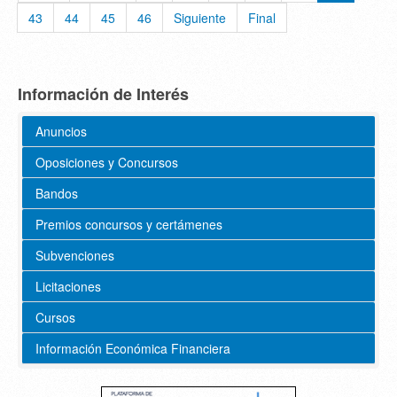
43
44
45
46
Siguiente
Final
Información de Interés
Anuncios
Oposiciones y Concursos
Bandos
Premios concursos y certámenes
Subvenciones
Licitaciones
Cursos
Información Económica Financiera