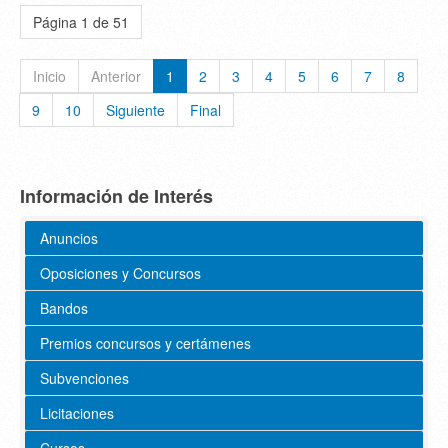
Página 1 de 51
Inicio
Anterior
1
2
3
4
5
6
7
8
9
10
Siguiente
Final
Información de Interés
Anuncios
Oposiciones y Concursos
Bandos
Premios concursos y certámenes
Subvenciones
Licitaciones