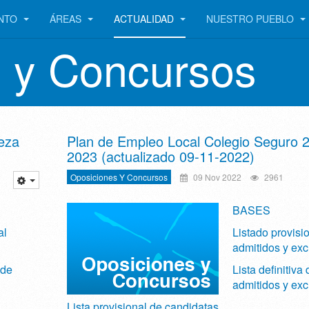
ENTO
ÁREAS
ACTUALIDAD
NUESTRO PUEBLO
 y Concursos
eza
Plan de Empleo Local Colegio Seguro 
2023 (actualizado 09-11-2022)
Oposiciones Y Concursos
09 Nov 2022
2961
BASES
al
Listado provisi
admitidos y exc
 de
Lista definitiva 
admitidos y exc
Lista provisional de candidatas