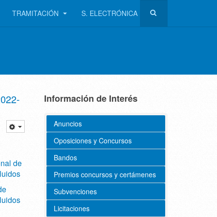
TRAMITACIÓN
S. ELECTRÓNICA
2022-
Información de Interés
Anuncios
Oposiciones y Concursos
Bandos
onal de
luidos
Premios concursos y certámenes
de
Subvenciones
luidos
Licitaciones