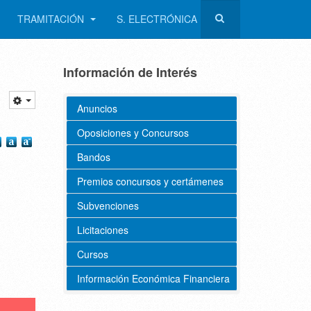
TRAMITACIÓN
S. ELECTRÓNICA
Información de Interés
Anuncios
Oposiciones y Concursos
Bandos
Premios concursos y certámenes
Subvenciones
Licitaciones
Cursos
Información Económica Financiera