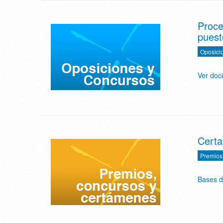
Proce
puest
Oposici
Ver do
Certa
Premios
Bases d