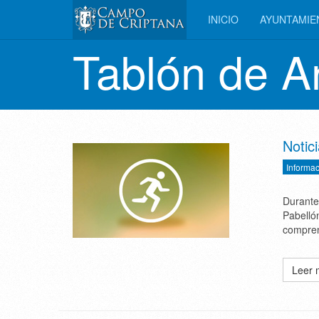
INICIO
AYUNTAMI
Tablón de A
Notic
Informac
Durante
Pabelló
compren
Leer 