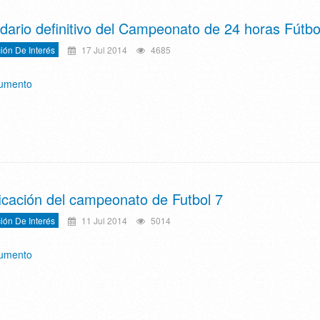
dario definitivo del Campeonato de 24 horas Fútbo
ión De Interés
17 Jul 2014
4685
cumento
ficación del campeonato de Futbol 7
ión De Interés
11 Jul 2014
5014
cumento