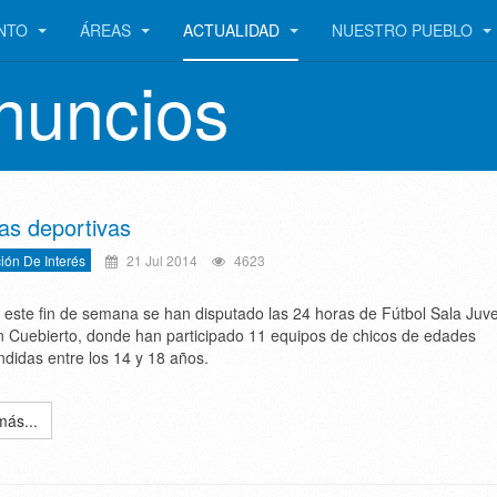
ENTO
ÁREAS
ACTUALIDAD
NUESTRO PUEBLO
nuncios
ias deportivas
ión De Interés
21 Jul 2014
4623
 este fin de semana se han disputado las 24 horas de Fútbol Sala Juven
n Cuebierto, donde han participado 11 equipos de chicos de edades
didas entre los 14 y 18 años.
más...