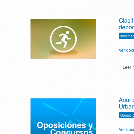
Clasi
depor
Informac
Ver do
Leer 
Anunc
Urban
Oposici
Ver do