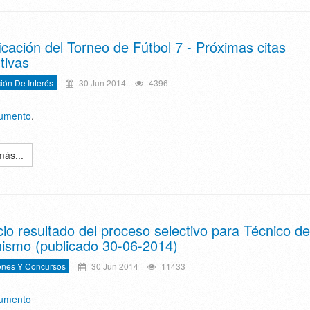
ficación del Torneo de Fútbol 7 - Próximas citas
tivas
ión De Interés
30 Jun 2014
4396
cumento
.
más...
io resultado del proceso selectivo para Técnico de
ismo (publicado 30-06-2014)
ones Y Concursos
30 Jun 2014
11433
cumento