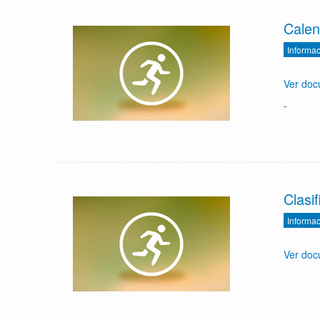
Calen
Informac
Ver do
-
Clasi
Informac
Ver do