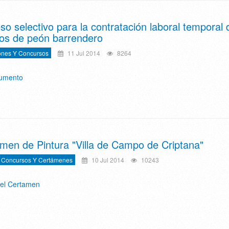
so selectivo para la contratación laboral temporal 
os de peón barrendero
ones Y Concursos
11 Jul 2014
8264
cumento
men de Pintura "Villa de Campo de Criptana"
 Concursos Y Certámenes
10 Jul 2014
10243
el Certamen