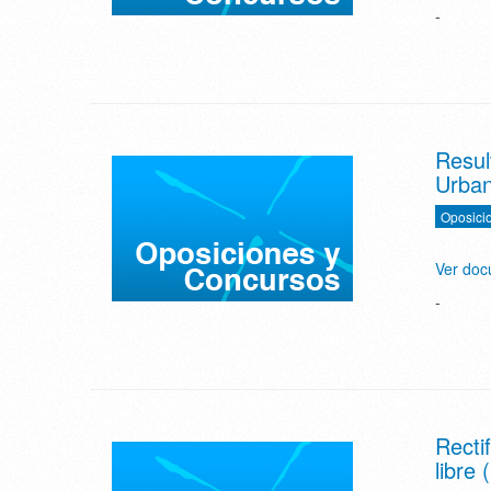
-
Resul
Urban
Oposici
Ver do
-
Recti
libre