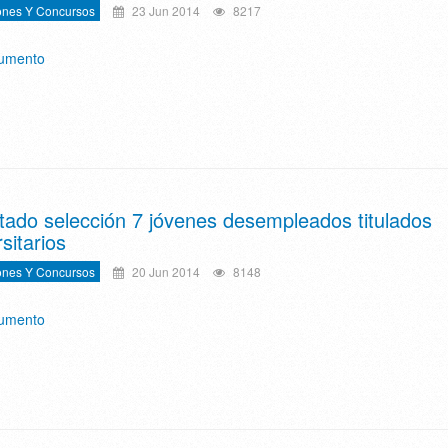
ones Y Concursos
23 Jun 2014
8217
cumento
tado selección 7 jóvenes desempleados titulados
sitarios
ones Y Concursos
20 Jun 2014
8148
cumento