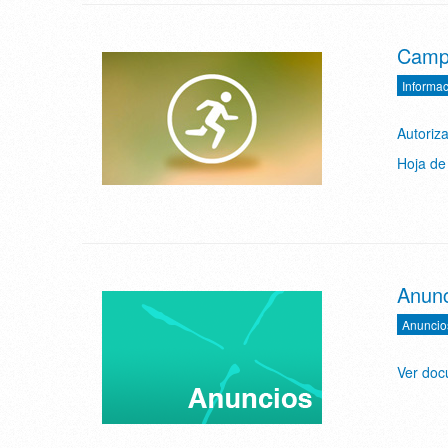
Campe
Informac
Autoriz
Hoja de 
Anunc
Anuncio
Ver do