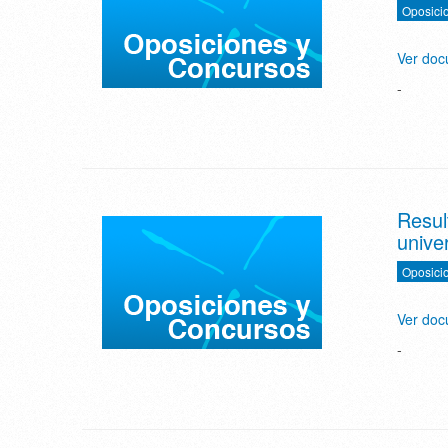
Oposici
Ver do
-
Resul
univer
Oposici
Ver do
-