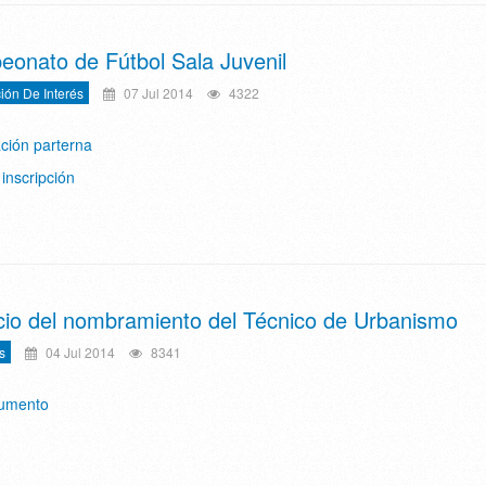
onato de Fútbol Sala Juvenil
ión De Interés
07 Jul 2014
4322
ación parterna
inscripción
io del nombramiento del Técnico de Urbanismo
s
04 Jul 2014
8341
cumento