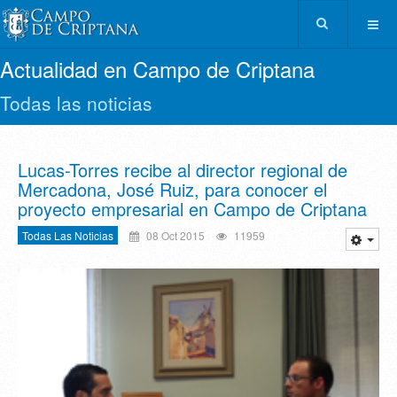
Actualidad en Campo de Criptana
Todas las noticias
Lucas-Torres recibe al director regional de
Mercadona, José Ruiz, para conocer el
proyecto empresarial en Campo de Criptana
Todas Las Noticias
08 Oct 2015
11959