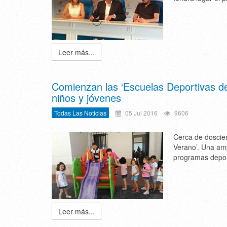
Leer más...
Comienzan las ‘Escuelas Deportivas de
niños y jóvenes
Todas Las Noticias
05 Jul 2016
9606
Cerca de doscien
Verano’. Una amp
programas deport
Leer más...