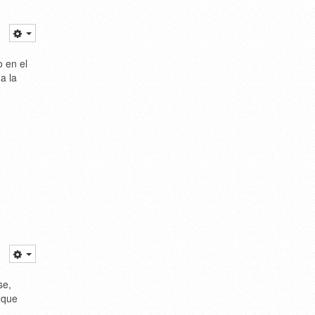
 en el
a la
se,
 que