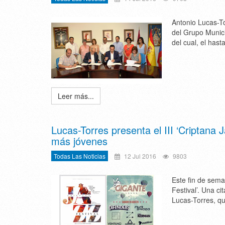
Antonio Lucas-T
del Grupo Munici
del cual, el hast
Leer más...
Lucas-Torres presenta el III ‘Criptana J
más jóvenes
Todas Las Noticias
12 Jul 2016
9803
Este fin de sema
Festival’. Una c
Lucas-Torres, qu