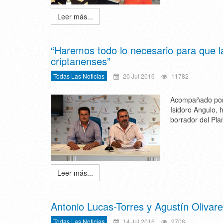
Leer más...
“Haremos todo lo necesario para que l
criptanenses”
Todas Las Noticias
20 Jul 2016
11782
Acompañado por e
Isidoro Angulo, 
borrador del Pla
Leer más...
Antonio Lucas-Torres y Agustín Olivare
Todas Las Noticias
14 Jul 2016
9708