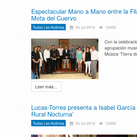
Espectacular Mano a Mano entre la Fi
Mota del Cuervo
Todas Las Noticias
04 Jul 2016
10405
Con la celebraci
agrupación music
Música ‘Tierra d
Leer más...
Lucas-Torres presenta a Isabel García 
Rural Nocturna’
Todas Las Noticias
04 Jul 2016
13368