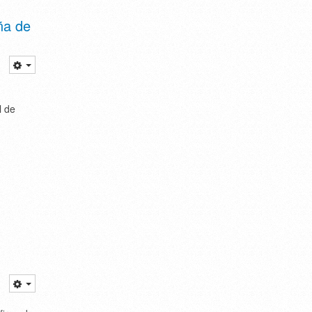
ña de
l de