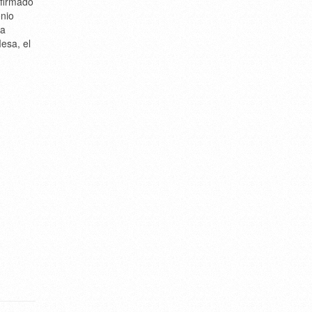
 firmado
onio
la
esa, el