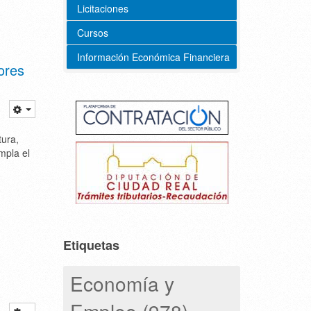
Licitaciones
Cursos
Información Económica Financiera
ores
tura,
mpla el
Etiquetas
Economía y
Empleo (978)