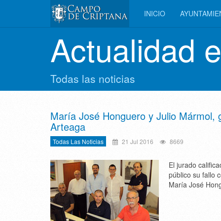
INICIO
AYUNTAMI
Actualidad 
Todas las noticias
María José Honguero y Julio Mármol, 
Arteaga
Todas Las Noticias
21 Jul 2016
8669
El jurado califi
público su fallo
María José Hong