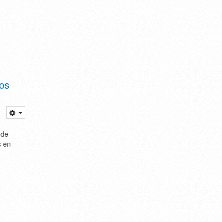
tos
 de
s en