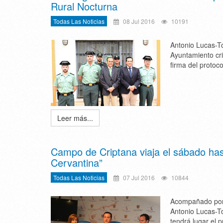
Rural Nocturna
Todas Las Noticias
08 Jul 2016
10191
Antonio Lucas-To
Ayuntamiento cri
firma del protoc
Leer más...
Campo de Criptana viaja el sábado has
Cervantina”
Todas Las Noticias
07 Jul 2016
10844
Acompañado por l
Antonio Lucas-To
tendrá lugar el 