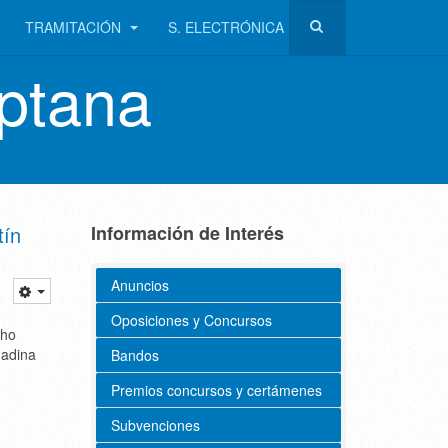
TRAMITACIÓN
S. ELECTRÓNICA
ptana
tín
Información de Interés
Anuncios
Oposiciones y Concursos
cho
nadina
Bandos
Premios concursos y certámenes
Subvenciones