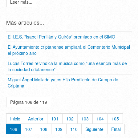
Leer más...
Más artículos...
El I.E.S. "Isabel Perillán y Quirós" premiado en el SIMO
El Ayuntamiento criptanense ampliará el Cementerio Municipal
el próximo año
Lucas-Torres reivindica la música como “una esencia más de
la sociedad criptanense”
Miguel Ángel Mellado ya es Hijo Predilecto de Campo de
Criptana
Página 106 de 119
Inicio
Anterior
101
102
103
104
105
106
107
108
109
110
Siguiente
Final