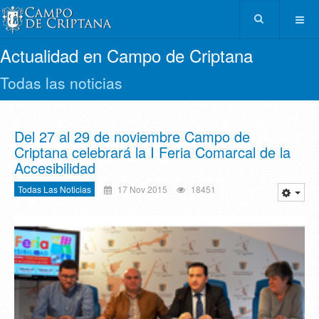
Actualidad en Campo de Criptana
Todas las noticias
Del 27 al 29 de noviembre Campo de
Criptana celebrará la I Feria Comarcal de la
Accesibilidad
Todas Las Noticias
17 Nov 2015
18451