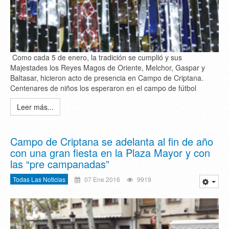
Como cada 5 de enero, la tradición se cumplió y sus
Majestades los Reyes Magos de Oriente, Melchor, Gaspar y
Baltasar, hicieron acto de presencia en Campo de Criptana.
Centenares de niños los esperaron en el campo de fútbol
Leer más...
Campo de Criptana se adelanta al fin de año
con una gran fiesta en la Plaza Mayor y con
las “pre campanadas”
Todas Las Noticias
07 Ene 2016
9919