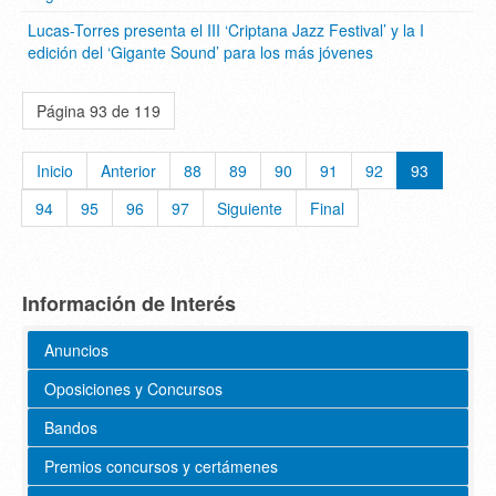
Lucas-Torres presenta el III ‘Criptana Jazz Festival’ y la I
edición del ‘Gigante Sound’ para los más jóvenes
Página 93 de 119
Inicio
Anterior
88
89
90
91
92
93
94
95
96
97
Siguiente
Final
Información de Interés
Anuncios
Oposiciones y Concursos
Bandos
Premios concursos y certámenes