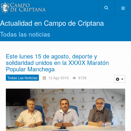
Actualidad en Campo de Criptana
Todas las noticias
Este lunes 15 de agosto, deporte y
solidaridad unidos en la XXXIX Maratón
Popular Manchega
Todas Las Noticias
12 Ago 2016
9726