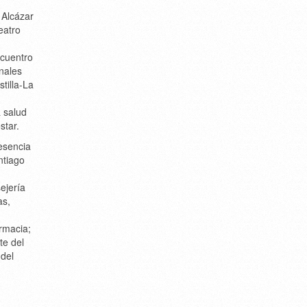
 Alcázar
eatro
ncuentro
nales
stilla-La
a salud
star.
resencia
ntiago
ejería
as
,
rmacia;
te del
 del