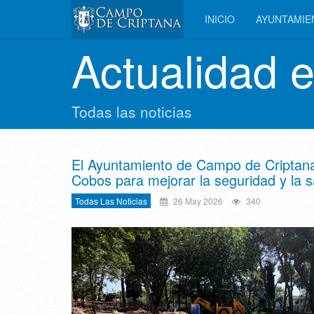
INICIO
AYUNTAMI
Actualidad 
Todas las noticias
El Ayuntamiento de Campo de Criptana i
Cobos para mejorar la seguridad y la s
Todas Las Noticias
26 May 2026
340