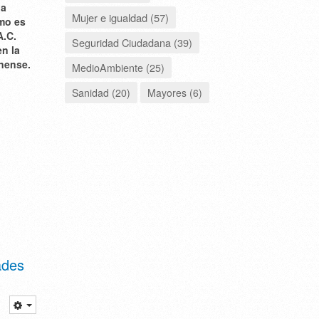
la
Mujer e igualdad (57)
omo es
A.C.
Seguridad Ciudadana (39)
en la
anense.
MedioAmbiente (25)
Sanidad (20)
Mayores (6)
ades