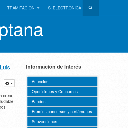
TRAMITACIÓN
S. ELECTRÓNICA
ptana
Luis
Información de Interés
Anuncios
Oposiciones y Concursos
rá crear
aludable
Bandos
bos.
Premios concursos y certámenes
Subvenciones