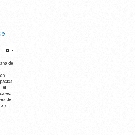
de
mana de
con
spacios
, el
cales.
vés de
no y