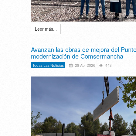
Leer más...
Avanzan las obras de mejora del Punto
modernización de Comsermancha
Todas Las Noticias
28 Abr 2026
443