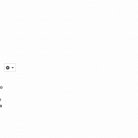
vo
e
a