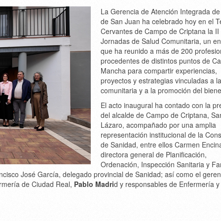
La
Gerencia de Atención Integrada de
de San Juan
ha celebrado hoy en el
T
Cervantes de Campo de Criptana
la
II
Jornadas de Salud Comunitaria
, un e
que ha reunido a más de
200 profesio
procedentes de distintos puntos de
Ca
Mancha
para compartir experiencias,
proyectos y estrategias vinculadas a l
comunitaria y a la promoción del biene
El acto inaugural ha contado con la p
del
alcalde de Campo de Criptana, Sa
Lázaro
, acompañado por una amplia
representación institucional de la
Cons
de Sanidad
, entre ellos
Carmen Encin
directora general de Planificación,
Ordenación, Inspección Sanitaria y Fa
ncisco José García
, delegado provincial de Sanidad; así como el geren
ermería de Ciudad Real,
Pablo Madri
d y responsables de Enfermería y