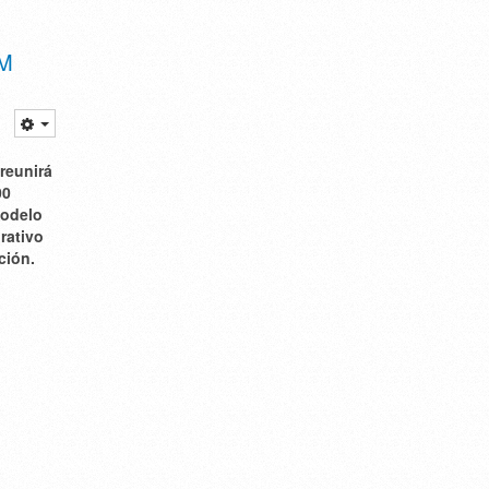
AM
reunirá
00
modelo
rativo
ción.