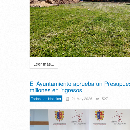
Leer más...
El Ayuntamiento aprueba un Presupuest
millones en ingresos
Todas Las Noticias
21 May 2026
527