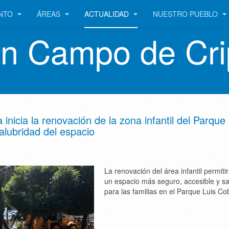
ENTO
ÁREAS
ACTUALIDAD
NUESTRO PUEBLO
en Campo de Cri
nicia la renovación de la zona infantil del Parque 
alubridad del espacio
La renovación del área infantil permiti
un espacio más seguro, accesible y s
para las familias en el Parque Luis Co