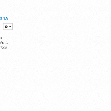
tana
os
alentín
ricos