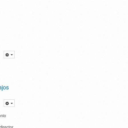
ajos
onio
director