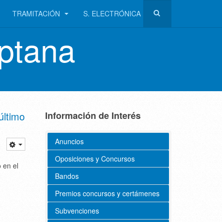
TRAMITACIÓN
S. ELECTRÓNICA
ptana
último
Información de Interés
Anuncios
Oposiciones y Concursos
 en el
Bandos
Premios concursos y certámenes
Subvenciones