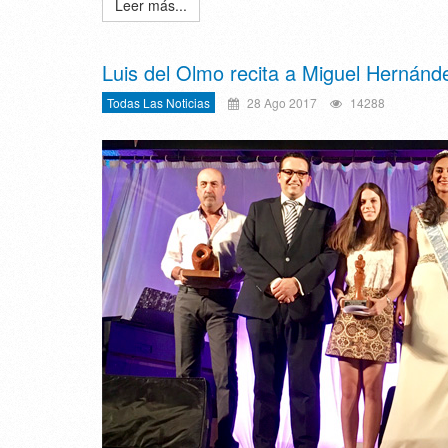
Leer más...
Luis del Olmo recita a Miguel Hernánd
Todas Las Noticias
28 Ago 2017
14288