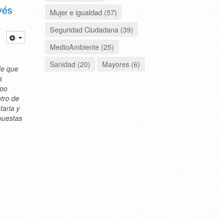
vés
Mujer e igualdad (57)
Seguridad Ciudadana (39)
MedioAmbiente (25)
Sanidad (20)
Mayores (6)
de que
s
mpo
ntro de
taria y
puestas