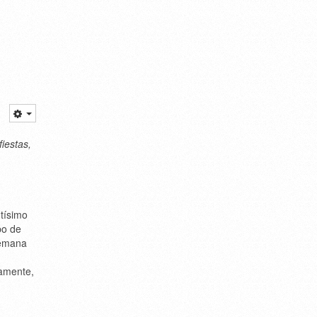
fiestas,
tísimo
po de
semana
amente,