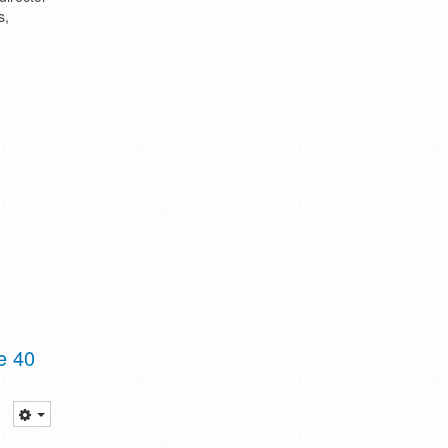
s,
e 40