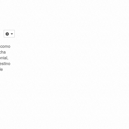
a como
ncha
nial,
estino
de