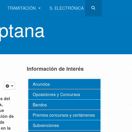
TRAMITACIÓN
S. ELECTRÓNICA
ptana
Información de Interés
Anuncios
Oposiciones y Concursos
s del
s,
Bandos
que
Premios concursos y certámenes
ción de
de
Subvenciones
 en la