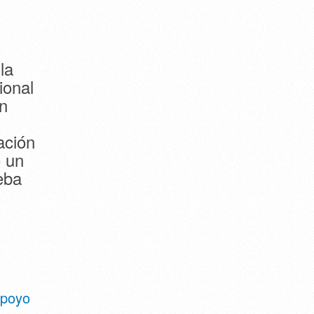
la
ional
n
ación
o un
eba
apoyo