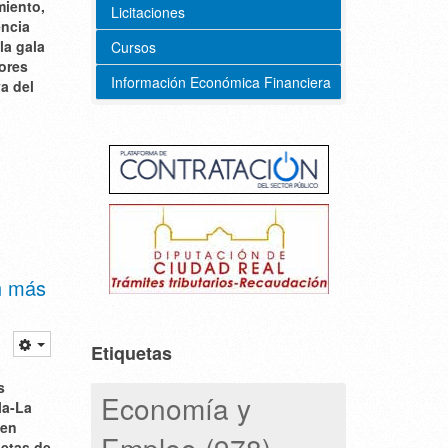
miento,
Licitaciones
encia
la gala
Cursos
lores
Información Económica Financiera
va del
n más
Etiquetas
s
Economía y
la-La
 en
Empleo (978)
letas de