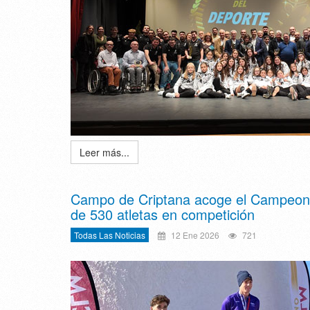
Leer más...
Campo de Criptana acoge el Campeona
de 530 atletas en competición
Todas Las Noticias
12 Ene 2026
721