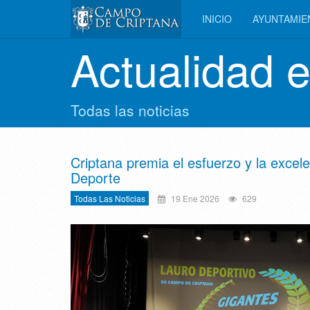
INICIO
AYUNTAMI
Actualidad 
Todas las noticias
Criptana premia el esfuerzo y la excel
Deporte
Todas Las Noticias
19 Ene 2026
629