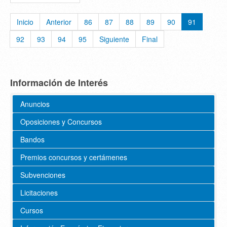
Inicio
Anterior
86
87
88
89
90
91
92
93
94
95
Siguiente
Final
Información de Interés
Anuncios
Oposiciones y Concursos
Bandos
Premios concursos y certámenes
Subvenciones
Licitaciones
Cursos