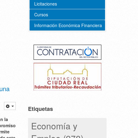
Licitaciones
Cursos
Información Económica Financiera
 una
Etiquetas
n la
Economía y
mpromiso
rmite
Empleo (978)
de este