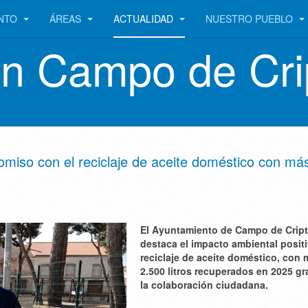
ENTO
ÁREAS
ACTUALIDAD
NUESTRO PUEBLO
en Campo de Cri
miso con el reciclaje de aceite doméstico con má
El Ayuntamiento de Campo de Crip
destaca el impacto ambiental positi
reciclaje de aceite doméstico, con
2.500 litros recuperados en 2025 gr
la colaboración ciudadana.