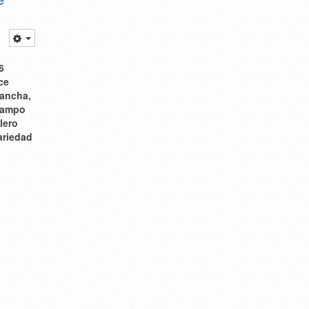
6
ce
Mancha,
 Campo
lero
variedad