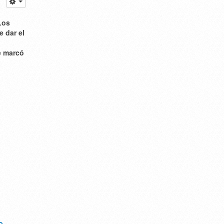
Los
e dar el
e marcó
e