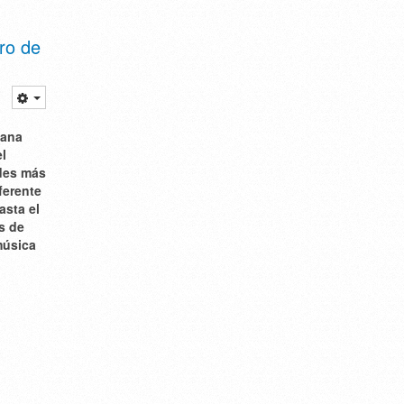
rro de
tana
el
ades más
ferente
asta el
ás de
música