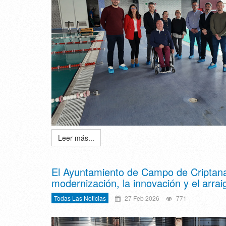
Leer más...
El Ayuntamiento de Campo de Criptana
modernización, la innovación y el arraigo
Todas Las Noticias
27 Feb 2026
771