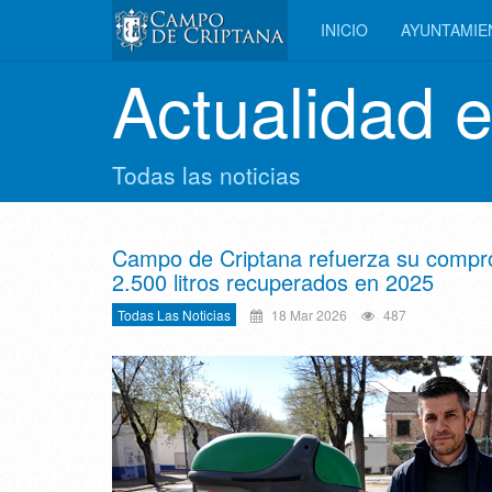
INICIO
AYUNTAMI
Actualidad 
Todas las noticias
Campo de Criptana refuerza su compro
2.500 litros recuperados en 2025
Todas Las Noticias
18 Mar 2026
487