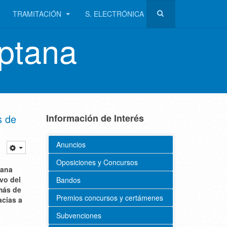
TRAMITACIÓN
S. ELECTRÓNICA
ptana
s de
Información de Interés
Anuncios
Oposiciones y Concursos
tana
vo del
Bandos
 más de
Premios concursos y certámenes
acias a
Subvenciones