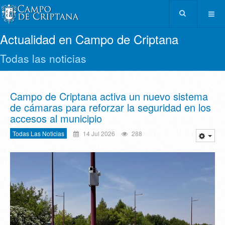
Actualidad en Campo de Criptana
Todas las noticias
Campo de Criptana activa un nuevo sistema
de cámaras para reforzar la seguridad en los
accesos al municipio
Todas Las Noticias
14 Jul 2026
288