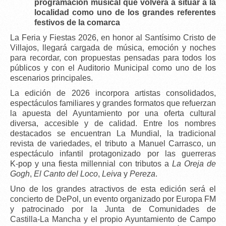
programación musical que volverá a situar a la
localidad como uno de los grandes referentes
festivos de la comarca
La
Feria y Fiestas 2026
, en honor al
Santísimo Cristo de
Villajos
, llegará cargada de música, emoción y noches
para recordar, con propuestas pensadas para todos los
públicos y con el
Auditorio Municipal
como uno de los
escenarios principales.
La edición de 2026 incorpora
artistas consolidados
,
espectáculos familiares y grandes formatos que refuerzan
la apuesta del Ayuntamiento por una oferta cultural
diversa, accesible y de calidad. Entre los nombres
destacados se encuentran
La Mundial
, la tradicional
revista de variedades
, el
tributo a Manuel Carrasco
, un
espectáculo infantil protagonizado por las
guerreras
K‑pop
y una
fiesta millennial
con tributos a
La Oreja de
Gogh
,
El Canto del Loco
,
Leiva
y
Pereza
.
Uno de los grandes atractivos de esta edición será el
concierto de DePol
, un evento organizado por
Europa FM
y patrocinado por la
Junta de Comunidades de
Castilla‑La Mancha
y el propio Ayuntamiento de Campo