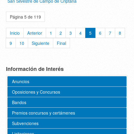
San Silvestre de Campo de Criptana
Página 5 de 119
Inicio
Anterior
1
2
3
4
5
6
7
8
9
10
Siguiente
Final
Información de Interés
Anuncios
Oposiciones y Concursos
Bandos
Premios concursos y certámenes
Subvenciones
Licitaciones