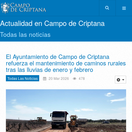
Actualidad en Campo de Criptana
Todas las noticias
El Ayuntamiento de Campo de Criptana
refuerza el mantenimiento de caminos rurales
tras las lluvias de enero y febrero
Todas Las Noticias
20 Mar 2026
478