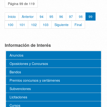
Página 99 de 119
Inicio
Anterior
94
95
96
97
98
99
100
101
102
103
Siguiente
Final
Información de Interés
Anuncios
Oposiciones y Concursos
Bandos
Premios concursos y certámenes
Subvenciones
Licitaciones
Cursos