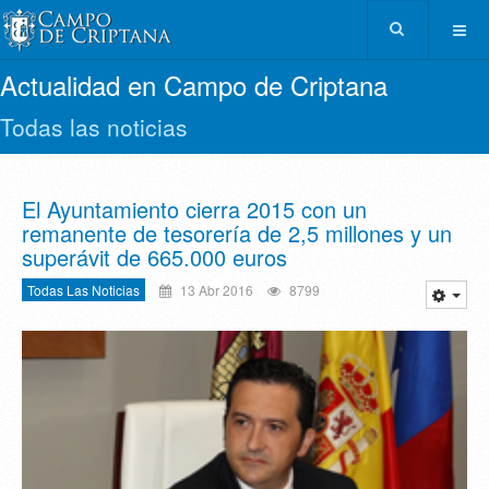
Actualidad en Campo de Criptana
Todas las noticias
El Ayuntamiento cierra 2015 con un
remanente de tesorería de 2,5 millones y un
superávit de 665.000 euros
Todas Las Noticias
13 Abr 2016
8799