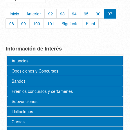
Inicio
Anterior
92
93
94
95
96
97
98
99
100
101
Siguiente
Final
Información de Interés
Anuncios
Oposiciones y Concursos
Bandos
Premios concursos y certámenes
Subvenciones
Licitaciones
Cursos