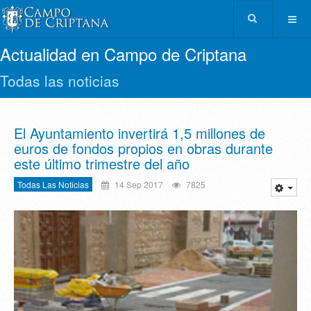
Actualidad en Campo de Criptana
Todas las noticias
El Ayuntamiento invertirá 1,5 millones de
euros de fondos propios en obras durante
este último trimestre del año
Todas Las Noticias
14 Sep 2017
7825