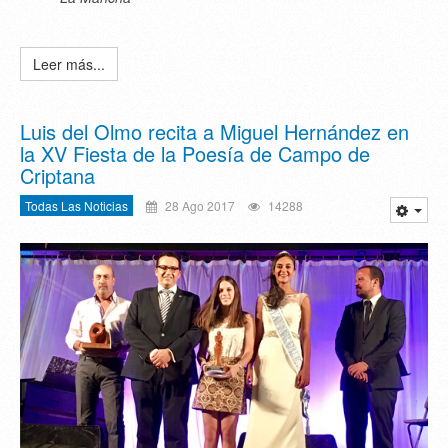
Leer más...
Luis del Olmo recita a Miguel Hernández en
la XV Fiesta de la Poesía de Campo de
Criptana
Todas Las Noticias
28 Ago 2017
14288