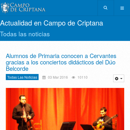
Actualidad en Campo de Criptana
Todas las noticias
Alumnos de Primaria conocen a Cervantes
gracias a los conciertos didácticos del Dúo
Belcorde
Todas Las Noticias
03 Mar 2016
10110