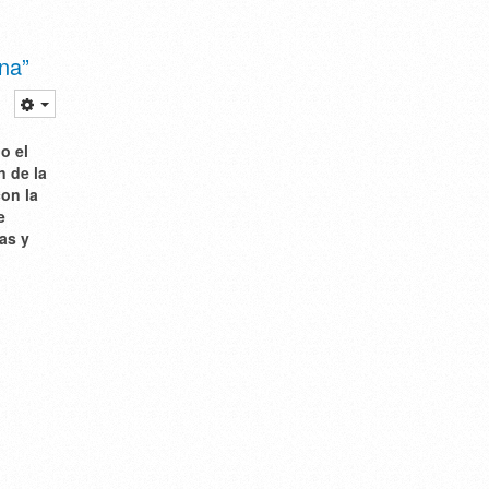
na”
o el
n de la
con la
e
as y