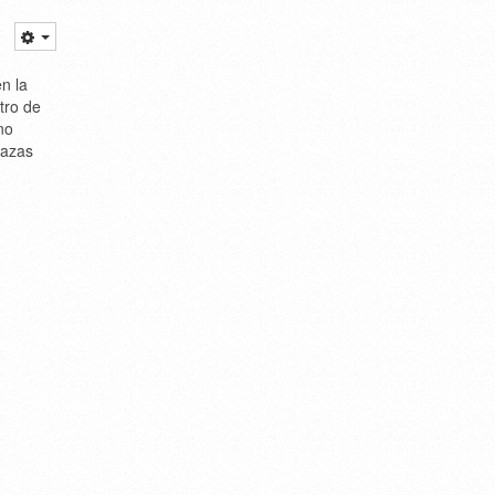
n la
tro de
no
lazas