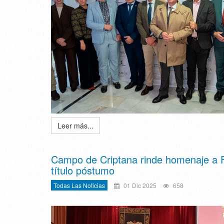
Leer más...
Campo de Criptana rinde homenaje a Fra
título póstumo
Todas Las Noticias
01 Dic 2025
658