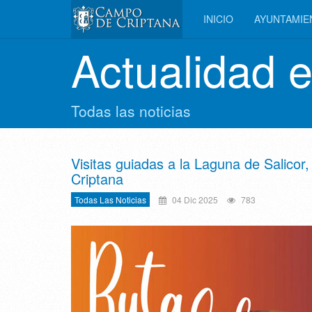
INICIO
AYUNTAMI
Actualidad 
Todas las noticias
Visitas guiadas a la Laguna de Salico
Criptana
Todas Las Noticias
04 Dic 2025
783