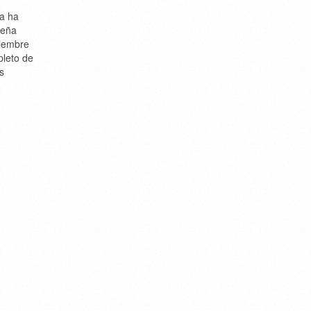
a ha
deña
viembre
pleto de
s