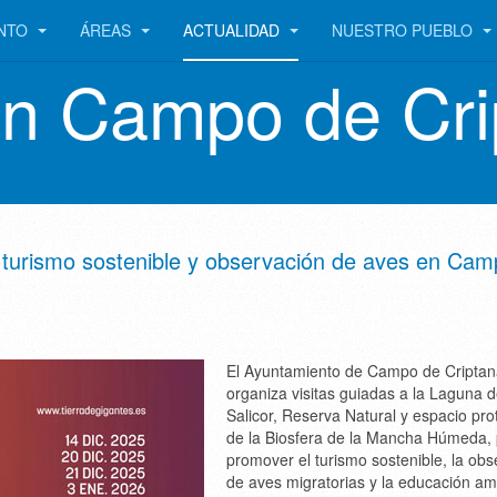
ENTO
ÁREAS
ACTUALIDAD
NUESTRO PUEBLO
en Campo de Cri
r, turismo sostenible y observación de aves en Ca
El Ayuntamiento de Campo de Cripta
organiza visitas guiadas a la Laguna 
Salicor, Reserva Natural y espacio pro
de la Biosfera de la Mancha Húmeda,
promover el turismo sostenible, la obs
de aves migratorias y la educación am