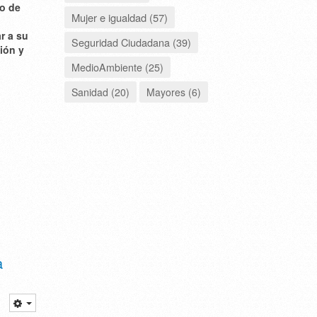
no de
Mujer e igualdad (57)
r a su
Seguridad Ciudadana (39)
ión y
MedioAmbiente (25)
Sanidad (20)
Mayores (6)
a