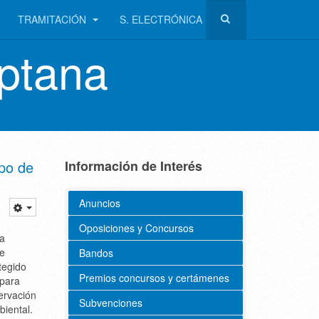
TRAMITACIÓN
S. ELECTRÓNICA
ptana
mpo de
Información de Interés
Anuncios
Oposiciones y Concursos
na
de
Bandos
tegido
Premios concursos y certámenes
 para
ervación
Subvenciones
biental.