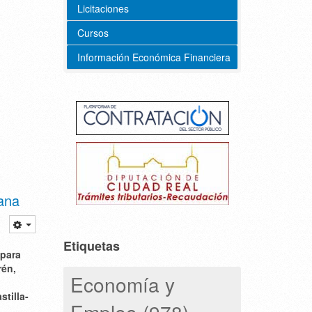
Licitaciones
Cursos
Información Económica Financiera
tana
Etiquetas
 para
rén,
Economía y
tilla-
Empleo (978)