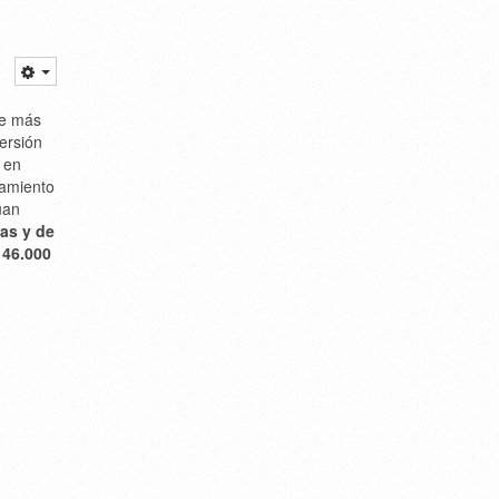
de más
versión
á en
namiento
úan
as y de
e
46.000