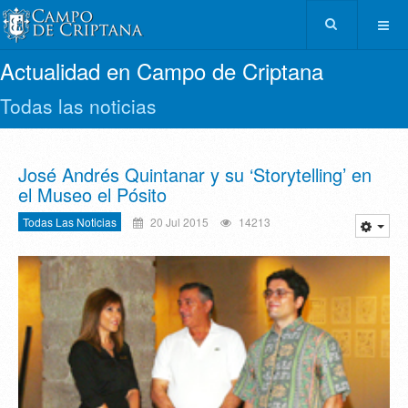
Actualidad en Campo de Criptana
Todas las noticias
José Andrés Quintanar y su ‘Storytelling’ en
el Museo el Pósito
Todas Las Noticias
20 Jul 2015
14213