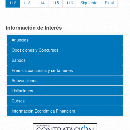
112
113
114
115
116
Siguiente
Final
Información de Interés
Anuncios
Oposiciones y Concursos
Bandos
Premios concursos y certámenes
Subvenciones
Licitaciones
Cursos
Información Económica Financiera