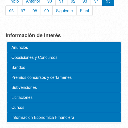
Inicio
Anterior
90
91
92
93
94
95
96
97
98
99
Siguiente
Final
Información de Interés
Anuncios
Oposiciones y Concursos
Bandos
Premios concursos y certámenes
Subvenciones
Licitaciones
Cursos
Información Económica Financiera