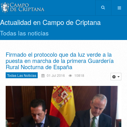
Actualidad en Campo de Criptana
Todas las noticias
Firmado el protocolo que da luz verde a la
puesta en marcha de la primera Guardería
Rural Nocturna de España
Todas Las Noticias
01 Jul 2016
10818