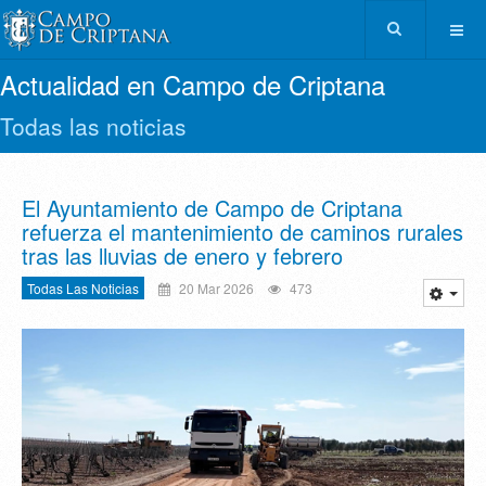
Actualidad en Campo de Criptana
Todas las noticias
El Ayuntamiento de Campo de Criptana
refuerza el mantenimiento de caminos rurales
tras las lluvias de enero y febrero
Todas Las Noticias
20 Mar 2026
473