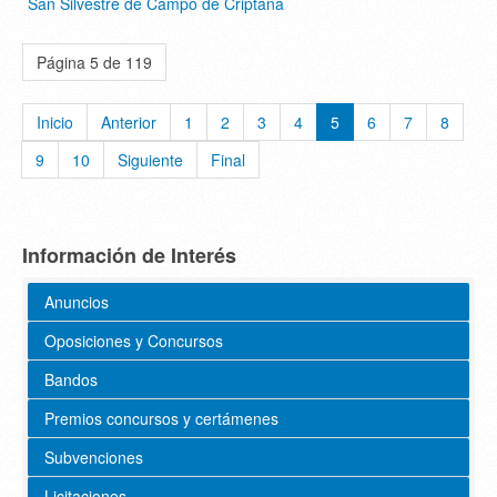
San Silvestre de Campo de Criptana
Página 5 de 119
Inicio
Anterior
1
2
3
4
5
6
7
8
9
10
Siguiente
Final
Información de Interés
Anuncios
Oposiciones y Concursos
Bandos
Premios concursos y certámenes
Subvenciones
Licitaciones