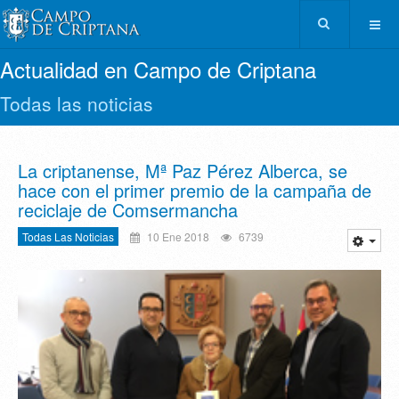
Actualidad en Campo de Criptana
Todas las noticias
La criptanense, Mª Paz Pérez Alberca, se
hace con el primer premio de la campaña de
reciclaje de Comsermancha
Todas Las Noticias
10 Ene 2018
6739