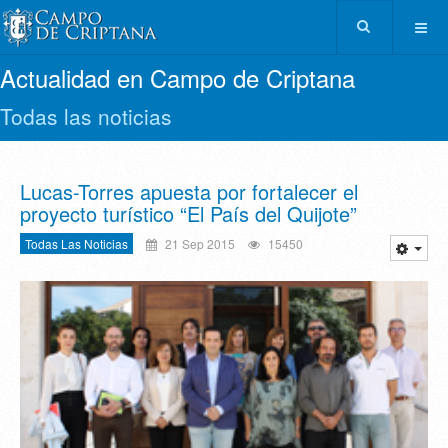
Actualidad en Campo de Criptana
Todas las noticias
Lucas-Torres apuesta por fortalecer el
proyecto turístico “El País del Quijote”
Todas Las Noticias
21 Sep 2015
15450