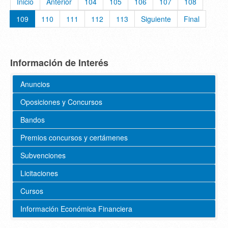
Inicio
Anterior
104
105
106
107
108
109
110
111
112
113
Siguiente
Final
Información de Interés
Anuncios
Oposiciones y Concursos
Bandos
Premios concursos y certámenes
Subvenciones
Licitaciones
Cursos
Información Económica Financiera